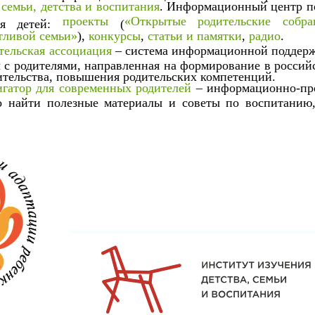
семьи, детства и воспитания
. Информационный центр по
проекты
«Открытые родительские собра
ия детей:
(
тливой семьи»
),
конкурсы
,
статьи и памятки
,
радио
.
тельская ассоциация
– система информационной поддержк
 с родителями, направленная на формирование в россий
ительства, повышения родительских компетенций.
игатор для современных родителей
– информационно-про
о найти полезные материалы и советы по воспитанию