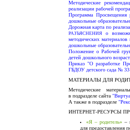
Методические рекоменда
реализации рабочей прогр
Программа Просвещения р
дошкольные образовательн
Дорожная карта
по реализ
о возможн
РАЗЪЯСНЕНИЯ
методических материалов 
дошкольные образовательн
Положение о Рабочей гру
детей дошкольного возрас
Приказ "О разработке Пр
ГБДОУ детского сада № 33
МАТЕРИАЛЫ ДЛЯ РОДИ
Методические материал
в подразделе сайта
"Виртуа
А также в подразделе
"Рек
ИНТЕРНЕТ-РЕСУРСЫ П
«Я – родитель»
– 
для предоставления 