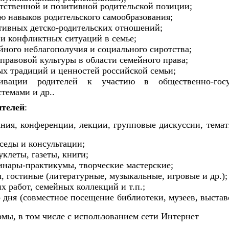
тственной и позитивной родительской позиции;
ию навыков родительского самообразования;
тивных детско-родительских отношений;
 и конфликтных ситуаций в семье;
йного неблагополучия и социального сиротства;
правовой культуры в области семейного права;
ых традиций и ценностей российской семьи;
ивации родителей к участию в общественно-госу
темами и др..
телей
:
ания, конференции, лекции, групповые дискуссии, темат
седы и консультации;
клеты, газеты, книги;
минары-практикумы, творческие мастерские;
, гостиные (литературные, музыкальные, игровые и др.);
х работ, семейных коллекций и т.п.;
 дня (совместное посещение библиотеки, музеев, выстав
мы, в том числе с использованием сети Интернет