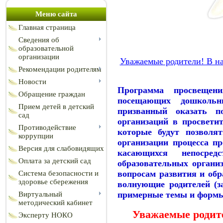
Меню сайта
Главная страница
Сведения об
образовательной
организации
Уважаемые родители! В н
Рекомендации родителям
Новости
Программа просвещени
Обращение граждан
посещающих дошкольны
Прием детей в детский
призванный оказать п
сад
организаций в просвети
Противодействие
которые будут позволят
коррупции
организации процесса п
Версия для слабовидящих
касающихся непосред
Оплата за детский сад
образовательных органи
вопросам развития и обр
Система безопасности и
здоровье сбережения
волнующие родителей (з
примерные темы и формы 
Виртуальный
методический кабинет
Уважаемые родите
Эксперту НОКО