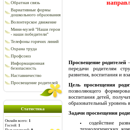
направл
Обратная связь
Вариативные формы
дошкольного образования
Волонтерское движение
Мини-музей "Наши герои
- наши победители"
Телефоны горячих линий
Охрана труда
Профсоюз
Просвещение родителей
—
Информационная
передачи родителям стр
безопасность
развития, воспитания и вз
Наставничество
Просвещение родителей
Цель просвещения роди
позволяющего формирова
воспитания детей, получа
образовательный уровень в
Статистика
Задачи просвещения роди
Онлайн всего:
1
содействие раз
Гостей:
1
технологических, ко
Пользователей:
0