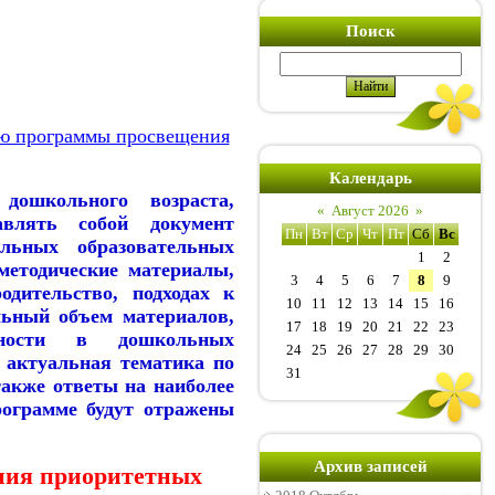
Поиск
ию программы просвещения
Календарь
дошкольного возраста,
«
Август 2026
»
авлять собой документ
Пн
Вт
Ср
Чт
Пт
Сб
Вс
льных образовательных
1
2
методические материалы,
3
4
5
6
7
8
9
одительство, подходах к
10
11
12
13
14
15
16
льный объем материалов,
17
18
19
20
21
22
23
льности в дошкольных
24
25
26
27
28
29
30
 актуальная тематика по
31
также ответы на наиболее
рограмме будут отражены
Архив записей
ения приоритетных