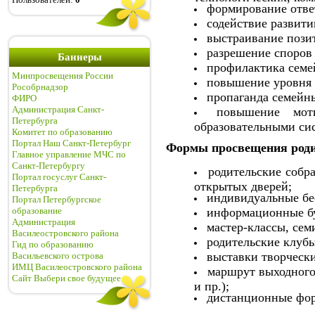
формирование отве
содействие развит
выстраивание пози
разрешение споров
Баннеры
профилактика семе
Минпросвещения России
повышение уровня 
Рособрнадзор
пропаганда семейн
ФИРО
Администрация Санкт-
повышение мот
Петербурга
образовательными сис
Комитет по образованию
Портал Наш Санкт-Петербург
Формы просвещения роди
Главное управление МЧС по
Санкт-Петербургу
родительские собр
Портал госуслуг Санкт-
открытых дверей;
Петербурга
индивидуальные бе
Портал Петербургское
информационные бу
образование
Администрация
мастер-классы, се
Василеостровского района
родительские клубы
Гид по образованию
выставки творчески
Васильевского острова
ИМЦ Василеостровского района
маршрут выходного
Сайт Выбери свое будущее
и пр.);
дистанционные фор